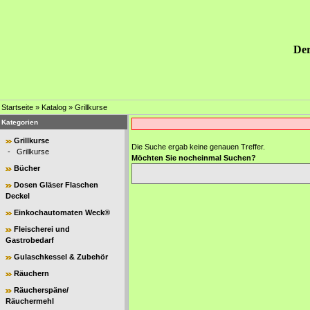
Der
Startseite
»
Katalog
»
Grillkurse
Kategorien
Grillkurse
Die Suche ergab keine genauen Treffer.
-
Grillkurse
Möchten Sie nocheinmal Suchen?
Bücher
Dosen Gläser Flaschen
Deckel
Einkochautomaten Weck®
Fleischerei und
Gastrobedarf
Gulaschkessel & Zubehör
Räuchern
Räucherspäne/
Räuchermehl