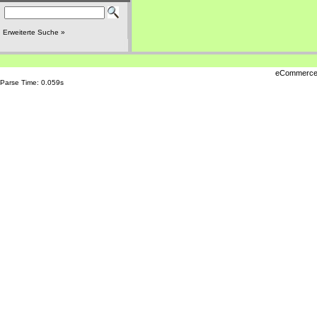
Erweiterte Suche »
eCommerce
Parse Time: 0.059s