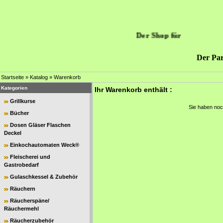
Der Shop für
Der Par
Startseite
»
Katalog
»
Warenkorb
Kategorien
Ihr Warenkorb enthält :
Grillkurse
Sie haben noc
Bücher
Dosen Gläser Flaschen
Deckel
Einkochautomaten Weck®
Fleischerei und
Gastrobedarf
Gulaschkessel & Zubehör
Räuchern
Räucherspäne/
Räuchermehl
Räucherzubehör