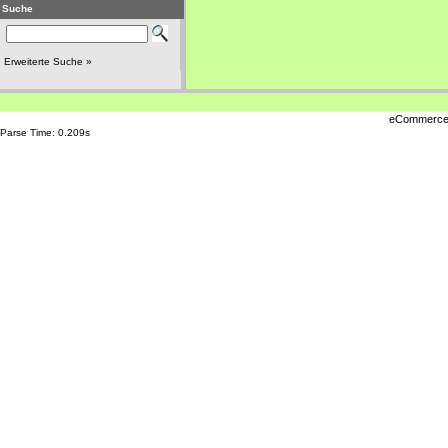
Suche
Erweiterte Suche »
eCommerce
Parse Time: 0.209s