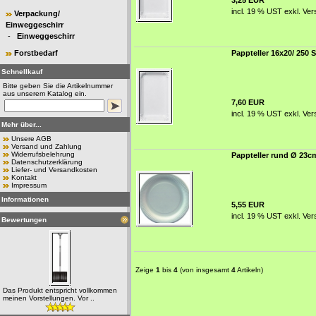
3,25 EUR
incl. 19 % UST exkl.
Ver
Verpackung/
Einweggeschirr
-
Einweggeschirr
Forstbedarf
Pappteller 16x20/ 250 S
Schnellkauf
Bitte geben Sie die Artikelnummer
aus unserem Katalog ein.
7,60 EUR
incl. 19 % UST exkl.
Ver
Mehr über...
Unsere AGB
Versand und Zahlung
Widerrufsbelehrung
Pappteller rund Ø 23cm
Datenschutzerklärung
Liefer- und Versandkosten
Kontakt
Impressum
Informationen
5,55 EUR
incl. 19 % UST exkl.
Ver
Bewertungen
Zeige
1
bis
4
(von insgesamt
4
Artikeln)
Das Produkt entspricht vollkommen
meinen Vorstellungen. Vor ..