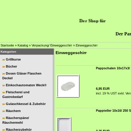
Der Shop für
Der Par
Startseite
»
Katalog
»
Verpackung/ Einweggeschirr
»
Einweggeschirr
Kategorien
Einweggeschirr
Grillkurse
Bücher
Pappschalen 10x17x3/ 
Dosen Gläser Flaschen
Deckel
Einkochautomaten Weck®
6,95 EUR
Fleischerei und
incl. 19 % UST exkl.
Ver
Gastrobedarf
Gulaschkessel & Zubehör
Pappteller 10x16/ 250 S
Räuchern
Räucherspäne/
Räuchermehl
Räucherzubehör