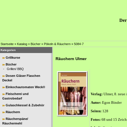
Der 
Startseite
»
Katalog
»
Bücher
»
Pökeln & Räuchern
»
5084-7
Kategorien
Grillkurse
Räuchern Ulmer
Bücher
-
Grillen/ BBQ
Dosen Gläser Flaschen
Deckel
Einkochautomaten Weck®
Verlag:
Ulmer, 8. neue
Fleischerei und
Gastrobedarf
Autor:
Egon Binder
Gulaschkessel & Zubehör
Seiten:
128
Räuchern
Räucherspäne/
Fotos:
68 und 15 Zeic
Räuchermehl