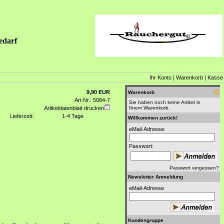
edarf
Ihr Konto
|
Warenkorb
|
Kasse
9,90 EUR
Warenkorb
Art.Nr.: 5084-7
Sie haben noch keine Artikel in
Artikeldatenblatt drucken
Ihrem Warenkorb.
Lieferzeit:
1-4 Tage
Willkommen zurück!
eMail-Adresse:
Passwort:
Passwort vergessen?
Newsletter Anmeldung
eMail-Adresse
Kundengruppe