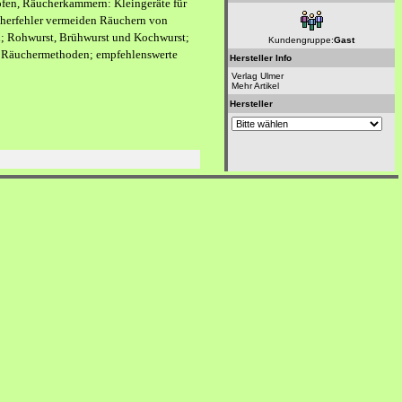
fen, Räucherkammern: Kleingeräte für
herfehler vermeiden Räuchern von
d; Rohwurst, Brühwurst und Kochwurst;
Kundengruppe:
Gast
n; Räuchermethoden; empfehlenswerte
Hersteller Info
Verlag Ulmer
Mehr Artikel
Hersteller