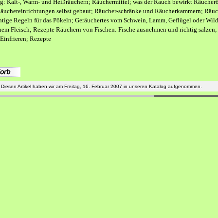
: Kalt-, Warm- und Heißräuchern; Räuchermittel; was der Rauch bewirkt Räucherö
äuchereinrichtungen selbst gebaut; Räucher-schränke und Räucherkammern; Räuc
htige Regeln für das Pökeln; Geräuchertes vom Schwein, Lamm, Geflügel oder Wil
hem Fleisch; Rezepte Räuchern von Fischen: Fische ausnehmen und richtig salze
Einfrieren; Rezepte
Diesen Artikel haben wir am Freitag, 16. Februar 2007 in unseren Katalog aufgenommen.