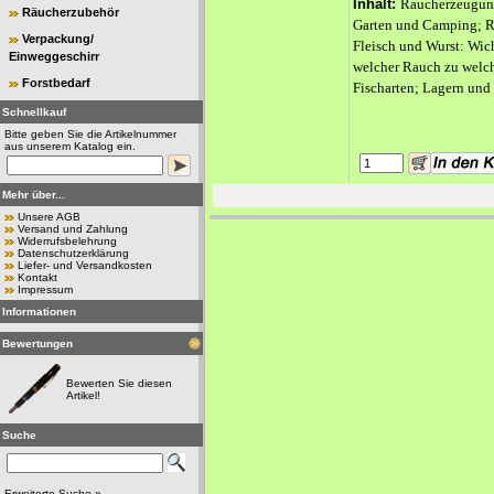
Inhalt:
Raucherzeugung
Räucherzubehör
Garten und Camping; R
Verpackung/
Fleisch und Wurst: Wic
Einweggeschirr
welcher Rauch zu welc
Forstbedarf
Fischarten; Lagern und 
Schnellkauf
Bitte geben Sie die Artikelnummer
aus unserem Katalog ein.
Mehr über...
Unsere AGB
Versand und Zahlung
Widerrufsbelehrung
Datenschutzerklärung
Liefer- und Versandkosten
Kontakt
Impressum
Informationen
Bewertungen
Bewerten Sie diesen
Artikel!
Suche
Erweiterte Suche »