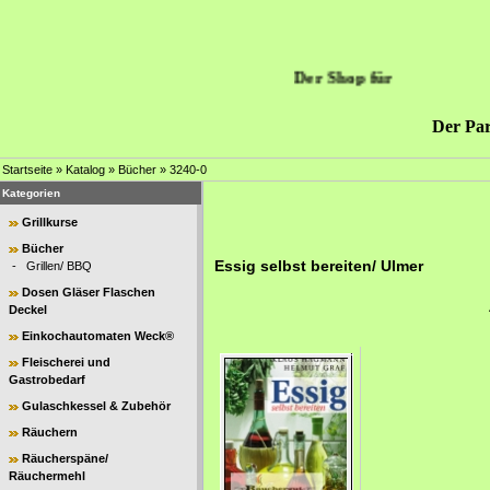
Der Shop für
Der Par
Startseite
»
Katalog
»
Bücher
»
3240-0
Kategorien
Grillkurse
Bücher
Essig selbst bereiten/ Ulmer
-
Grillen/ BBQ
Dosen Gläser Flaschen
Deckel
Einkochautomaten Weck®
Fleischerei und
Gastrobedarf
Gulaschkessel & Zubehör
Räuchern
Räucherspäne/
Räuchermehl