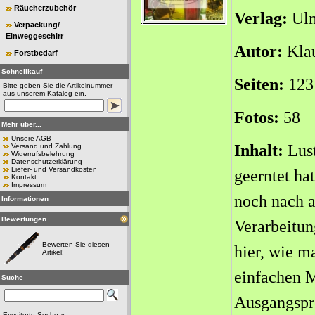
Räucherzubehör
Verlag:
Ul
Verpackung/
Einweggeschirr
Autor:
Klau
Forstbedarf
Schnellkauf
Seiten:
123
Bitte geben Sie die Artikelnummer
aus unserem Katalog ein.
Fotos:
58
Mehr über...
Unsere AGB
Inhalt:
Lus
Versand und Zahlung
Widerrufsbelehrung
Datenschutzerklärung
Liefer- und Versandkosten
geerntet ha
Kontakt
Impressum
noch nach 
Informationen
Bewertungen
Verarbeitun
Bewerten Sie diesen
hier, wie ma
Artikel!
einfachen M
Suche
Ausgangspr
Erweiterte Suche »