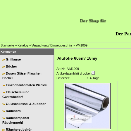
Der Shop für
Der Par
Startseite
»
Katalog
»
Verpackung/ Einweggeschirr
»
VM1009
Kategorien
Alufolie 60cm/ 18my
Grillkurse
Bücher
Art.Nr.: VM1009
Dosen Gläser Flaschen
Artikeldatenblatt drucken
Deckel
Lieferzeit:
1-4 Tage
Einkochautomaten Weck®
Fleischerei und
Gastrobedarf
Gulaschkessel & Zubehör
Räuchern
Räucherspäne/
Räuchermehl
Räucherzubehör